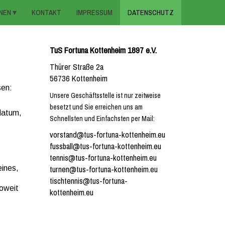
NEN
KONTAKT
IMPRESSUM
DATENSCHUTZ
TuS Fortuna Kottenheim 1897 e.V.
Thürer Straße 2a
56736 Kottenheim
sen:
Unsere Geschäftsstelle ist nur zeitweise
besetzt und Sie erreichen uns am
datum,
Schnellsten und Einfachsten per Mail:
vorstand@tus-fortuna-kottenheim.eu
fussball@tus-fortuna-kottenheim.eu
tennis@tus-fortuna-kottenheim.eu
turnen@tus-fortuna-kottenheim.eu
eines,
tischtennis@tus-fortuna-
soweit
kottenheim.eu