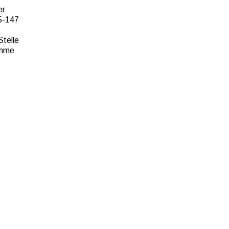
er
45-147
Stelle
nahme