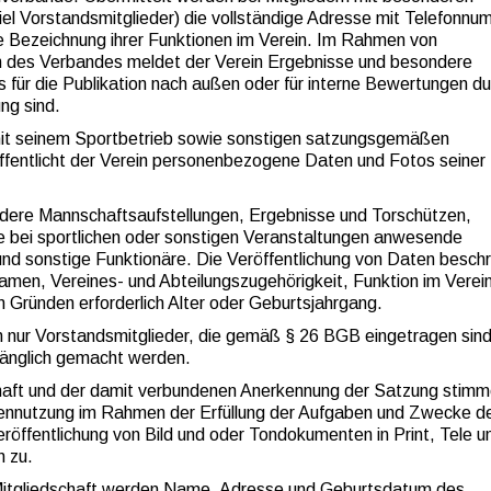
el Vorstandsmitglieder) die vollständige Adresse mit Telefonnu
e Bezeichnung ihrer Funktionen im Verein. Im Rahmen von
n des Verbandes meldet der Verein Ergebnisse und besondere
s für die Publikation nach außen oder für interne Bewertungen d
ng sind.
 seinem Sportbetrieb sowie sonstigen satzungsgemäßen
ffentlicht der Verein personenbezogene Daten und Fotos seiner
ondere Mannschaftsaufstellungen, Ergebnisse und Torschützen,
 bei sportlichen oder sonstigen Veranstaltungen anwesende
und sonstige Funktionäre. Die Veröffentlichung von Daten besch
Namen, Vereines- und Abteilungszugehörigkeit, Funktion im Verei
n Gründen erforderlich Alter oder Geburtsjahrgang.
en nur Vorstandsmitglieder, die gemäß § 26 BGB eingetragen sin
gänglich gemacht werden.
chaft und der damit verbundenen Anerkennung der Satzung stimm
tennutzung im Rahmen der Erfüllung der Aufgaben und Zwecke d
röffentlichung von Bild und oder Tondokumenten in Print, Tele u
n zu.
Mitgliedschaft werden Name, Adresse und Geburtsdatum des