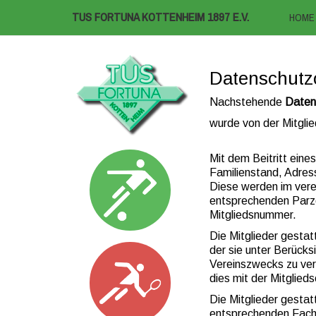
TUS FORTUNA KOTTENHEIM 1897 E.V.
HOME
Datenschutz
Nachstehende
Daten
wurde von der Mitgl
Mit dem Beitritt ein
Familienstand, Adres
Diese werden im vere
entsprechenden Parze
Mitgliedsnummer.
Die Mitglieder gesta
der sie unter Berück
Vereinszwecks zu verw
dies mit der Mitglieds
Die Mitglieder gestat
entsprechenden Fachv