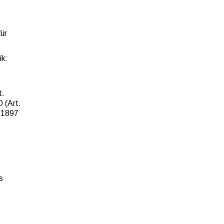
für
ik:
t.
 (Art.
 1897
s