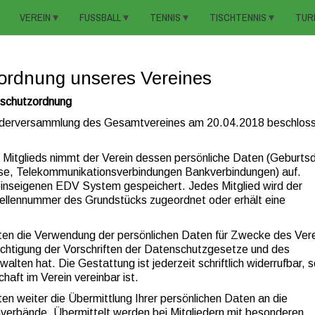
VEREIN
FUSSBALL
TENNIS
TISCHTENNIS
TUR
ordnung unseres Vereines
schutzordnung
iederversammlung des Gesamtvereines am 20.04.2018 beschlos
es Mitglieds nimmt der Verein dessen persönliche Daten (Geburts
se, Telekommunikationsverbindungen Bankverbindungen) auf.
inseigenen EDV System gespeichert. Jedes Mitglied wird der
llennummer des Grundstücks zugeordnet oder erhält eine
tten die Verwendung der persönlichen Daten für Zwecke des Ver
sichtigung der Vorschriften der Datenschutzgesetze und des
alten hat. Die Gestattung ist jederzeit schriftlich widerrufbar, 
chaft im Verein vereinbar ist.
ten weiter die Übermittlung Ihrer persönlichen Daten an die
erbände. Übermittelt werden bei Mitgliedern mit besonderen