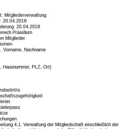
t: Mitgliederverwaltung
g: 20.04.2018
nderung: 20.04.2018
ereich Präsidium
en Mitglieder
rsonen-
1. Vorname, Nachname
ße, Hausnummer, PLZ, Ort)
sbeitritts
nschaftszugehörigkeit
erein
pielerpass
ätze
lichungen
itung 4.1. Verwaltung der Mitgliedschaft einschließlich der