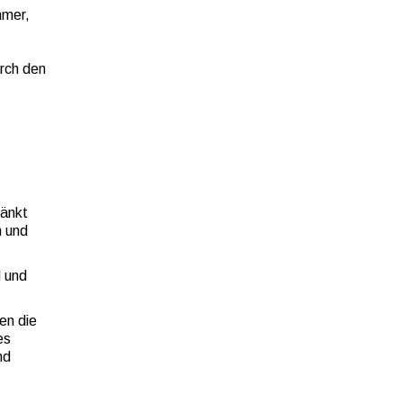
mmer,
urch den
ränkt
n und
d und
en die
es
nd