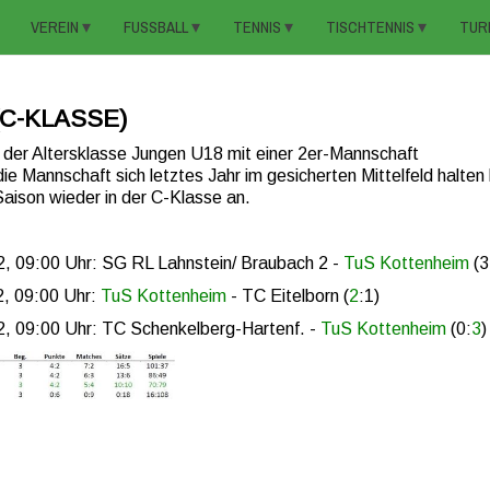
VEREIN
FUSSBALL
TENNIS
TISCHTENNIS
TUR
(C-KLASSE)
n der Altersklasse Jungen U18 mit einer 2er-Mannschaft
e Mannschaft sich letztes Jahr im gesicherten Mittelfeld halten
 Saison wieder in der C-Klasse an.
, 09:00 Uhr: SG RL Lahnstein/ Braubach 2 -
TuS Kottenheim
(3
, 09:00 Uhr:
TuS Kottenheim
- TC Eitelborn (
2
:1)
, 09:00 Uhr: TC Schenkelberg-Hartenf. -
TuS Kottenheim
(0:
3
)