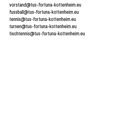
vorstand@tus-fortuna-kottenheim.eu
fussball@tus-fortuna-kottenheim.eu
tennis@tus-fortuna-kottenheim.eu
turnen@tus-fortuna-kottenheim.eu
tischtennis@tus-fortuna-kottenheim.eu